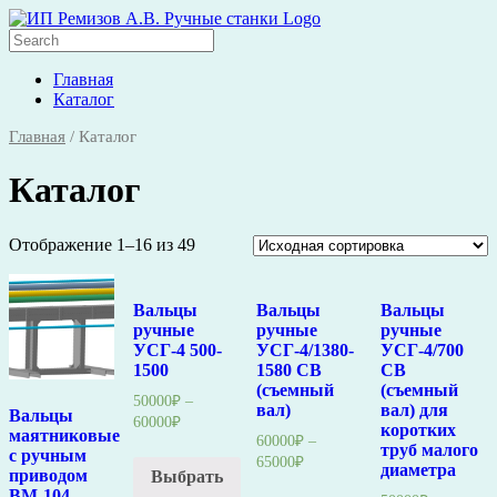
Skip
to
Search
content
for:
Главная
Каталог
Главная
/ Каталог
Каталог
Отображение 1–16 из 49
Вальцы
Вальцы
Вальцы
ручные
ручные
ручные
УСГ-4 500-
УСГ-4/1380-
УСГ-4/700
1500
1580 СВ
СВ
(съемный
(съемный
50000
₽
–
вал)
вал) для
Вальцы
60000
₽
коротких
маятниковые
60000
₽
–
труб малого
с ручным
65000
₽
диаметра
приводом
Выбрать
...
ВМ-104.