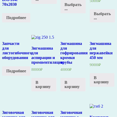
50000
₽
70х2030
Выбрать
...
Выбрать
Подробнее
...
Запчасти
Зигмашина
Зигмашина
для
Зигмашина
для
для
листогибочного
для
гофрирования
нержавейки
оборудования
аспирации и
кромки
450 мм
промвентиляции
трубы
90000
₽
80000
₽
40000
₽
Подробнее
В
корзину
В
В
корзину
корзину
Зиговочная
Зиговочная
Зиговочная