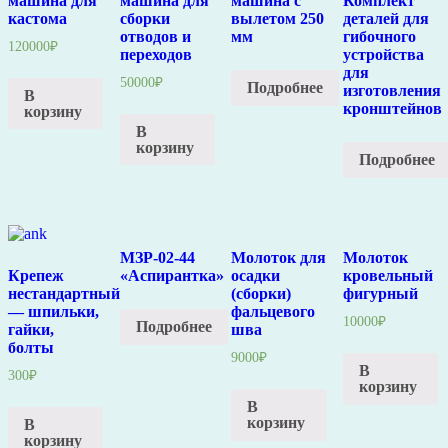
машина для
машина для
машина с
Комплект
кастома
сборки
вылетом 250
деталей для
отводов и
мм
гибочного
120000
₽
переходов
устройства
для
50000
₽
Подробнее
изготовления
В
кронштейнов
корзину
В
корзину
Подробнее
МЗР-02-44
Молоток для
Молоток
Крепеж
«Аспирантка»
осадки
кровельный
нестандартный
(сборки)
фигурный
— шпильки,
фальцевого
10000
₽
Подробнее
гайки,
шва
болты
9000
₽
В
300
₽
корзину
В
корзину
В
корзину