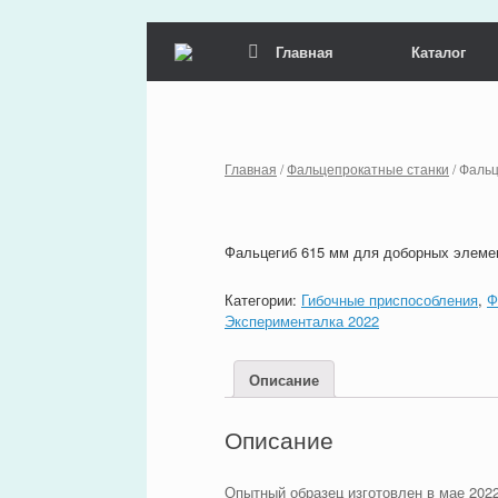
Skip
Главная
Каталог
to
content
Главная
/
Фальцепрокатные станки
/ Фаль
Фальцегиб 615 мм для доборных элеме
Категории:
Гибочные приспособления
,
Ф
Эксперименталка 2022
Описание
Описание
Опытный образец изготовлен в мае 2022