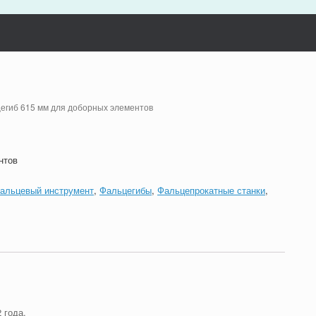
цегиб 615 мм для доборных элементов
нтов
альцевый инструмент
,
Фальцегибы
,
Фальцепрокатные станки
,
 года.